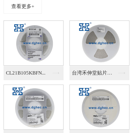
查看更多+
...
台湾禾伸堂贴片电容
日系贴片电容