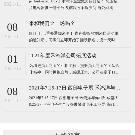
p{ font-size:16px;} 禾鸿洋企业致力於打造： 高压贴
2021-11
片电容器供应链平台 及解决方案服务商 自公司成立
以来，为能给客户带来更高效的服务，于2017年建立
贴片电容器实验室，为第三方提供产品及数据分析服
来和我们比一场吗？
08
务。 我司在卓越服务，原厂技术支持，交期快捷等多
叮叮叮......重要通知来咯！ 青春张扬 收到来自活动组
方面获得广大客户的肯定。
2021-11
的通知后，同事们立即开始了踊跃报名，没一天时间
就已确定好了参加比赛的人数，让活动组也迅速安排
好了比赛顺序。这速度可见同事们都有多积极了吧！
2021年度禾鸿洋公司拓展活动
01
羽毛球场地设备非常
为增进员工之间的互相了解，提升员工之间的团队合
2021-12
作精神，同时拥抱自然，减缓压力。公司决定于11月
6日在当地森林公园开展了以“齐心协力，坚持不
懈”为主题的员工拓展活动--自行车任务行 。 此次活
2021年7.15-17日 西部电子展 禾鸿洋与你相约成都！ 8.25-27 亚洲电子生产设备展暨微电子工业展 我们深圳见
08
动，是全体队员在环绕森林公园骑行16公里的过程中
2021年7.15-17日 西部电子展 禾鸿洋与你相约成都！
完成的。活动分四个团队，每个团队都会收到一张任
2021-11
8.25-27 亚洲电子生产设备展暨微电子工业展 我们深
务卡，并要
圳见 禾小羊 民族电容器 1周前 点击蓝字｜关注我们
2021中国（西部）电子信息博览会7月15-17日将盛大
启幕，我们以时代为契，看新浪潮之下，电子信息产
业巨擘如何破浪前行。 0